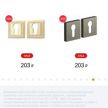
-55%
-55%
SALE
SALE
203
203
₽
₽
Внимание! Данный сайт носит исключительно информационный
характер и не является публичной офертой, определяемой
положениями части 2 статьи 437 ГК РФ. Цвет продукции,
представленной на сайте может отличаться от реального, в связи с
различными настройками ваших устройств для просмотра.