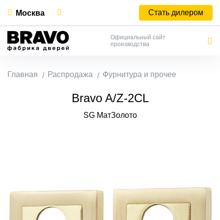
Стать дилером
Москва
Официальный сайт
производства
Главная
Распродажа
Фурнитура и прочее
Bravo A/Z-2CL
SG МатЗолото