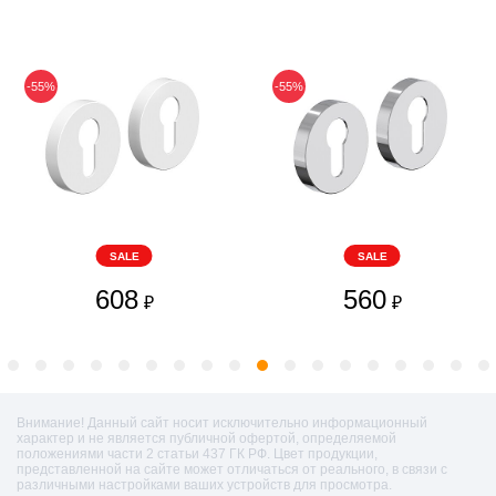
-55%
-55%
SALE
SALE
608
560
₽
₽
Внимание! Данный сайт носит исключительно информационный
характер и не является публичной офертой, определяемой
положениями части 2 статьи 437 ГК РФ. Цвет продукции,
представленной на сайте может отличаться от реального, в связи с
различными настройками ваших устройств для просмотра.