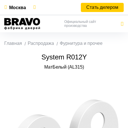
Стать дилером
Москва
Официальный сайт
производства
Главная
Распродажа
Фурнитура и прочее
System R012Y
МатБелый (AL315)