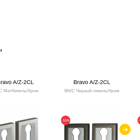
"
ravo A/Z-2CL
Bravo A/Z-2CL
C МатНикель/Хром
BN/C Черный никель/Хром
-55%