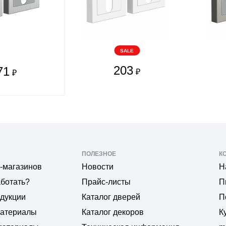
SALE
203
71
₽
₽
ПОЛЕЗНОЕ
К
-магазинов
Новости
Н
аботать?
Прайс-листы
П
одукции
Каталог дверей
П
материалы
Каталог декоров
К