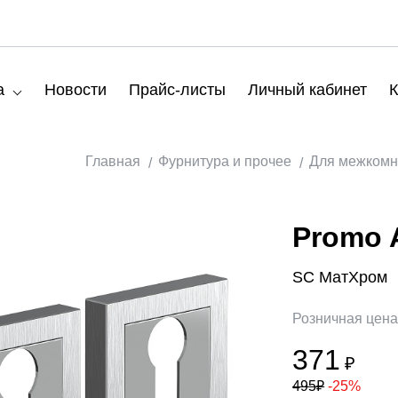
а
Новости
Прайс-листы
Личный кабинет
К
Главная
Фурнитура и прочее
Для межкомн
Promo 
SC МатХром
Розничная цен
371
₽
495
₽
-25%