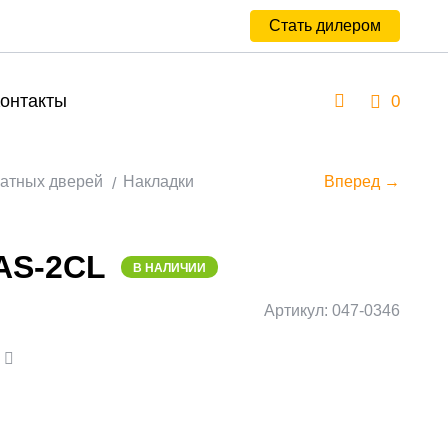
Стать дилером
онтакты
0
атных дверей
Накладки
Вперед →
AS-2CL
В НАЛИЧИИ
Артикул: 047-0346
а