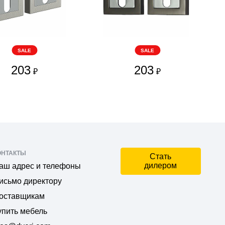
SALE
SALE
203
203
₽
₽
ОНТАКТЫ
Стать
дилером
аш адрес и телефоны
исьмо директору
оставщикам
упить мебель