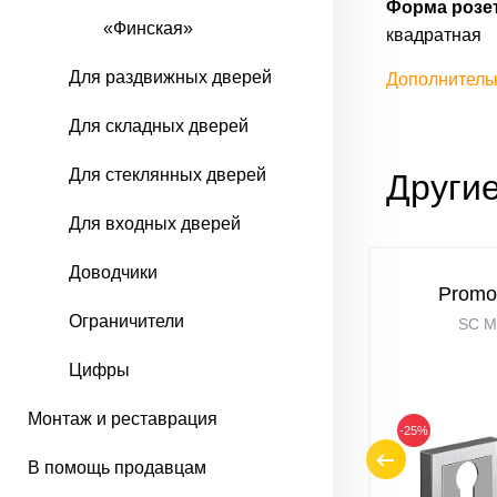
Форма розет
«Финская»
квадратная
Для раздвижных дверей
Дополнитель
Для складных дверей
Для стеклянных дверей
Другие
Для входных дверей
Доводчики
11Y
System R011Y
Promo
Ограничители
ом
МатЧерный
SC М
Цифры
Монтаж и реставрация
-55%
-25%
В помощь продавцам