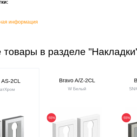
ки:
ная информация
 товары в разделе "Накладки
Bravo A/Z-2CL
B
 AS-2CL
W Белый
SN/
атХром
-55%
-55%