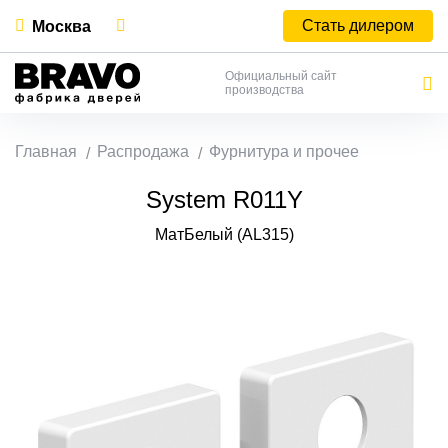
Стать дилером
Москва
Официальный сайт
производства
Главная
Распродажа
Фурнитура и прочее
System R011Y
МатБелый (AL315)