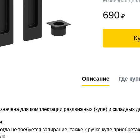
Розничная цен
690
₽
К
Описание
Где куп
значена для комплектации раздвижных (купе) и складных д
и:
огда не требуется запирание, также к ручке купе приобрет
ую.