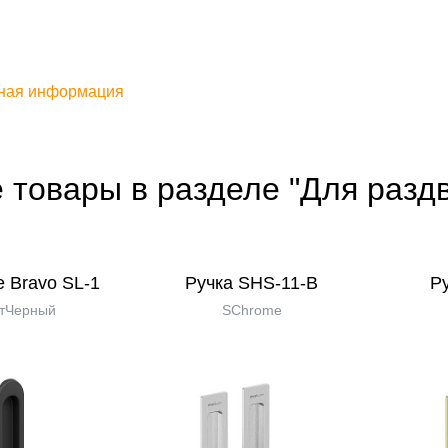
ная информация
 товары в разделе "Для разд
е Bravo SL-1
Ручка SHS-11-B
Р
тЧерный
SChrome