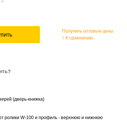
а
Получить оптовые цены
упить
К сравнению
ить?
верей (дверь-книжка)
ают ролики W-100 и профиль - верхнюю и нижнюю