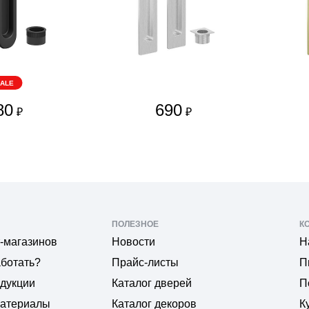
ALE
80
690
₽
₽
ПОЛЕЗНОЕ
К
-магазинов
Новости
Н
аботать?
Прайс-листы
П
одукции
Каталог дверей
П
материалы
Каталог декоров
К