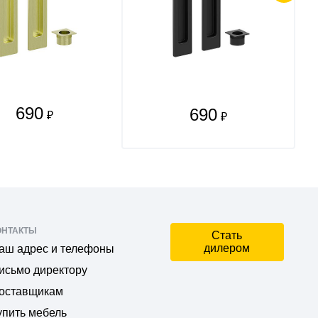
690
690
₽
₽
ОНТАКТЫ
Стать
дилером
аш адрес и телефоны
исьмо директору
оставщикам
упить мебель