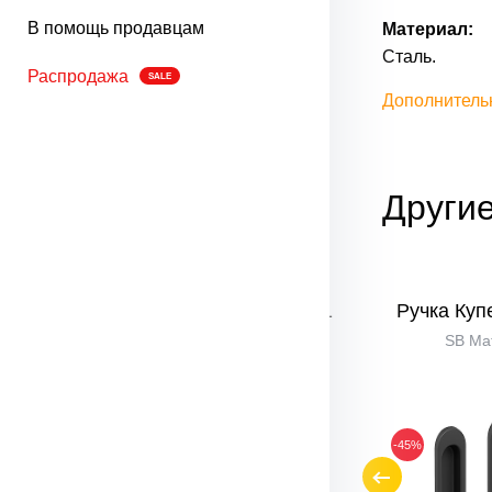
В помощь продавцам
Материал:
Сталь.
Распродажа
SALE
Дополнитель
Другие
vo SL-1
Ручка Купе Bravo SL-1
Ручка Куп
то
AC Медь
SB Ма
-55%
-45%