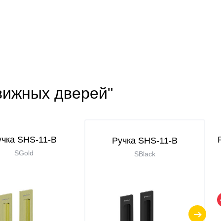
вижных дверей"
учка SHS-11-B
Ручка SHS-11-B
SGold
SBlack