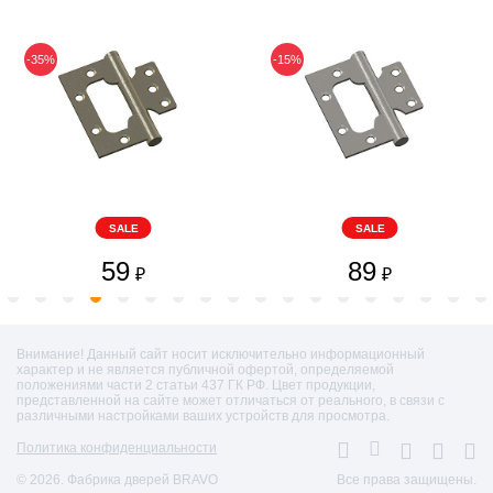
-35%
-15%
SALE
SALE
59
89
₽
₽
Внимание! Данный сайт носит исключительно информационный
характер и не является публичной офертой, определяемой
положениями части 2 статьи 437 ГК РФ. Цвет продукции,
представленной на сайте может отличаться от реального, в связи с
различными настройками ваших устройств для просмотра.
Политика конфиденциальности
© 2026. Фабрика дверей BRAVO
Все права защищены.