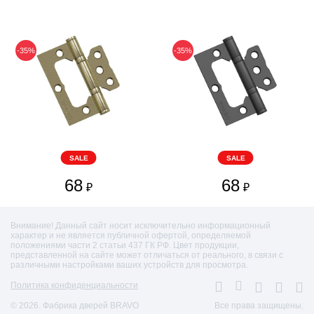
-35%
-35%
SALE
SALE
68
68
₽
₽
Внимание! Данный сайт носит исключительно информационный
характер и не является публичной офертой, определяемой
положениями части 2 статьи 437 ГК РФ. Цвет продукции,
представленной на сайте может отличаться от реального, в связи с
различными настройками ваших устройств для просмотра.
Политика конфиденциальности
© 2026. Фабрика дверей BRAVO
Все права защищены.