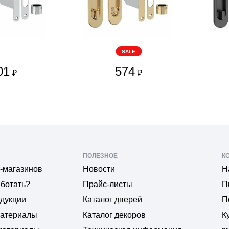
SALE
01
574
₽
₽
ПОЛЕЗНОЕ
К
-магазинов
Новости
Н
аботать?
Прайс-листы
П
одукции
Каталог дверей
П
материалы
Каталог декоров
К