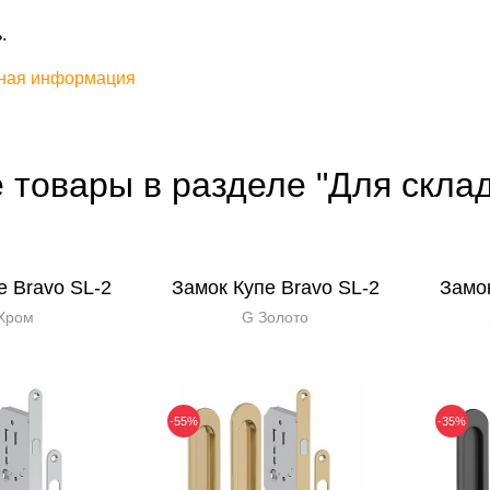
.
ная информация
 товары в разделе "Для скла
е Bravo SL-2
Замок Купе Bravo SL-2
Замок
Хром
G Золото
-55%
-35%