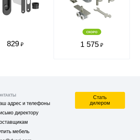
СКОРО
829
1 575
₽
₽
ОНТАКТЫ
Стать
дилером
аш адрес и телефоны
исьмо директору
оставщикам
упить мебель