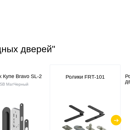
дных дверей"
 Купе Bravo SL-2
Р
Ролики FRT-101
д
SB МатЧерный