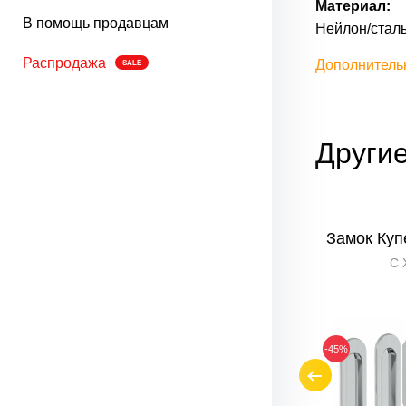
Материал:
В помощь продавцам
Нейлон/сталь
Распродажа
Дополнитель
SALE
Другие
-2-WC
Защелка SLZ-2-WC
Замок Куп
SBlack
C 
-45%