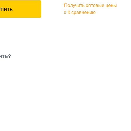
Получить оптовые цены
упить
К сравнению
ить?