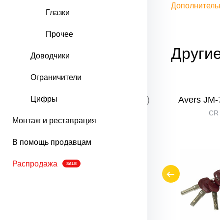
Дополнитель
Глазки
Прочее
Други
Доводчики
Ограничители
45*35)
Apecs SM-95-S (65*30)
Avers JМ-
Цифры
NI Никель
CR
Монтаж и реставрация
В помощь продавцам
Распродажа
SALE