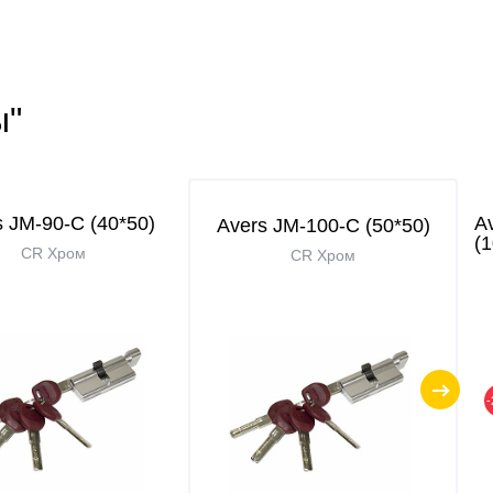
ы"
s JМ-90-С (40*50)
A
Avers JМ-100-С (50*50)
(
CR Хром
CR Хром