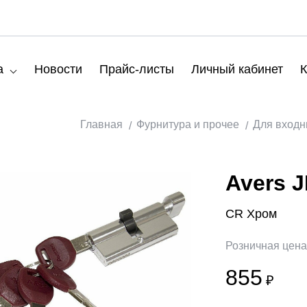
а
Новости
Прайс-листы
Личный кабинет
К
Главная
Фурнитура и прочее
Для входн
Avers J
CR Хром
Розничная цен
855
₽