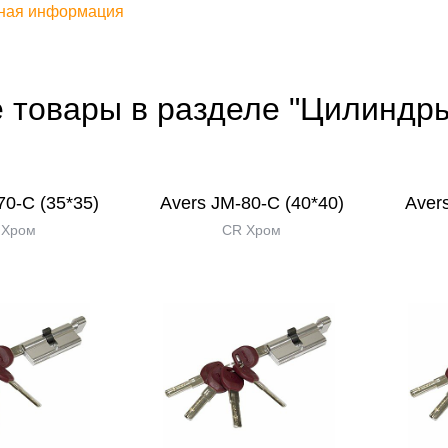
ная информация
е товары в разделе "Цилиндр
70-С (35*35)
Avers JМ-80-С (40*40)
Aver
 Хром
CR Хром