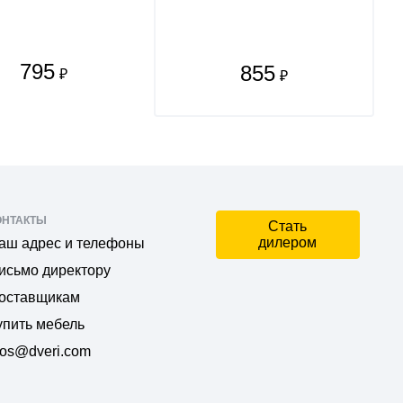
795
855
₽
₽
ОНТАКТЫ
Стать
дилером
аш адрес и телефоны
исьмо директору
оставщикам
упить мебель
os@dveri.com