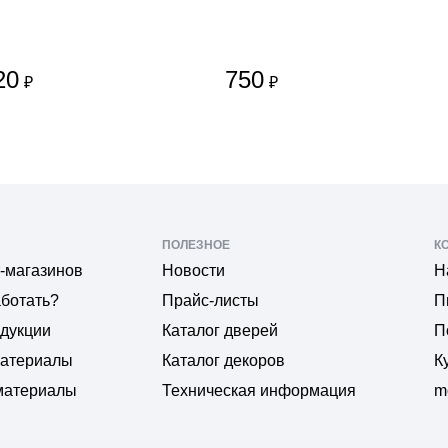
20
750
₽
₽
ПОЛЕЗНОЕ
К
-магазинов
Новости
Н
аботать?
Прайс-листы
П
одукции
Каталог дверей
П
материалы
Каталог декоров
К
материалы
Техническая информация
m