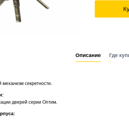
К
Описание
Где куп
 механизм секретности.
и:
ации дверей серии Оптим.
рпуса: