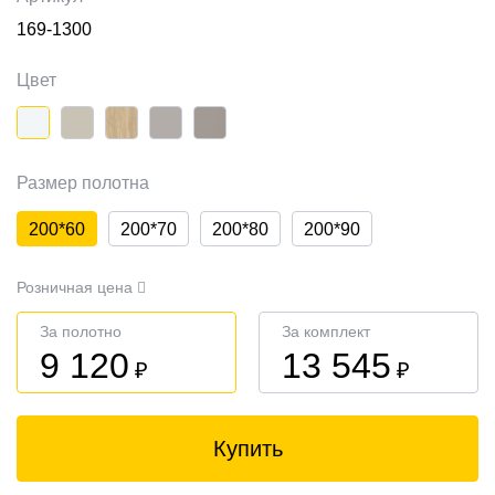
169-1300
Цвет
Размер полотна
200*60
200*70
200*80
200*90
Розничная цена
За полотно
За комплект
9 120
13 545
₽
₽
Купить