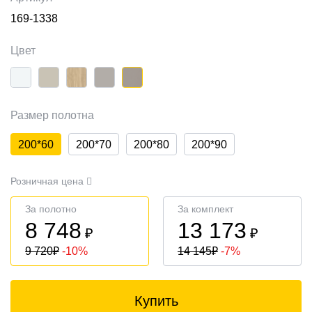
169-1338
Цвет
Размер полотна
200*60
200*70
200*80
200*90
Розничная цена
За полотно
За комплект
8 748
13 173
₽
₽
9 720
₽
-10%
14 145
₽
-7%
Купить