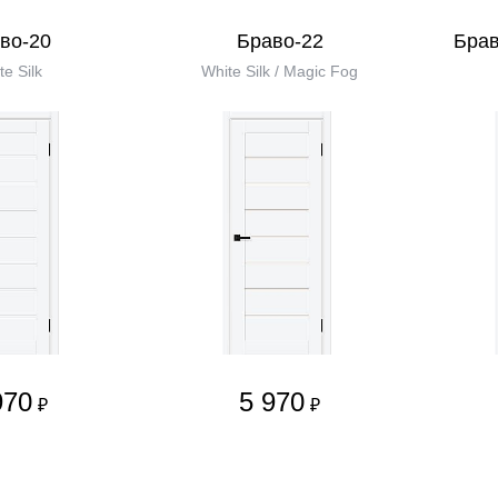
во-20
Браво-22
Брав
te Silk
White Silk / Magic Fog
970
5 970
₽
₽