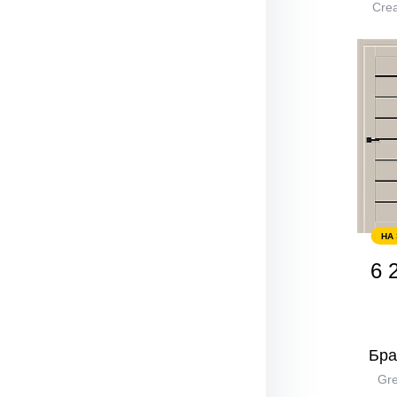
Crea
НА
6 
Бра
Gre