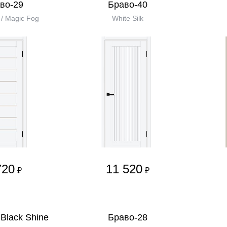
во-29
Браво-40
k / Magic Fog
White Silk
720
11 520
₽
₽
Black Shine
Браво-28