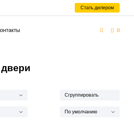
Стать дилером
онтакты
0
 двери
Сгруппировать
По умолчанию