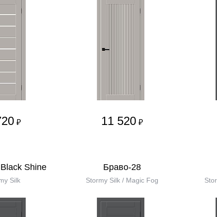
720
11 520
₽
₽
Black Shine
Браво-28
my Silk
Stormy Silk / Magic Fog
Stor