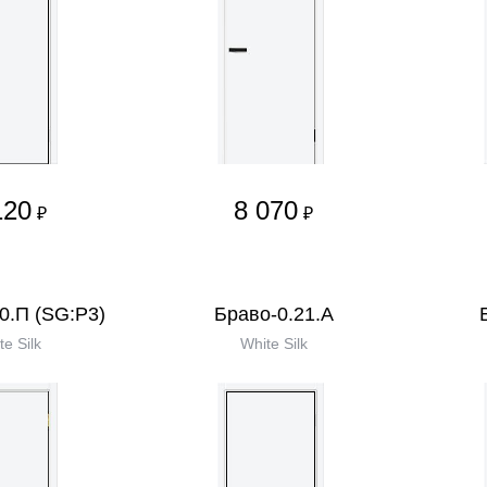
120
8 070
₽
₽
0.П (SG:P3)
Браво-0.21.А
te Silk
White Silk