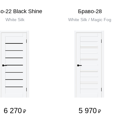
о-22 Black Shine
Браво-28
White Silk
White Silk / Magic Fog
6 270
5 970
₽
₽