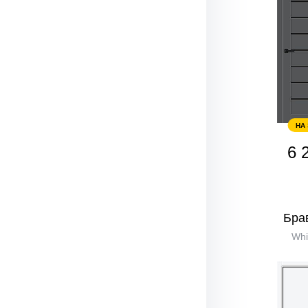
НА
6 
Бра
Whi