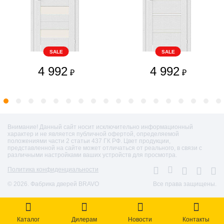
SALE
SALE
4 992
4 992
₽
₽
Внимание! Данный сайт носит исключительно информационный
характер и не является публичной офертой, определяемой
положениями части 2 статьи 437 ГК РФ. Цвет продукции,
представленной на сайте может отличаться от реального, в связи с
различными настройками ваших устройств для просмотра.
Политика конфиденциальности
© 2026. Фабрика дверей BRAVO
Все права защищены.
Каталог
Дилерам
Новости
Контакты