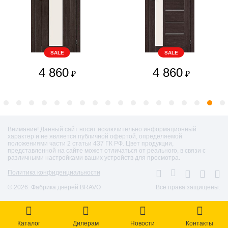
SALE
SALE
4 860
4 860
₽
₽
Внимание! Данный сайт носит исключительно информационный
характер и не является публичной офертой, определяемой
положениями части 2 статьи 437 ГК РФ. Цвет продукции,
представленной на сайте может отличаться от реального, в связи с
различными настройками ваших устройств для просмотра.
Политика конфиденциальности
© 2026. Фабрика дверей BRAVO
Все права защищены.
Каталог
Дилерам
Новости
Контакты