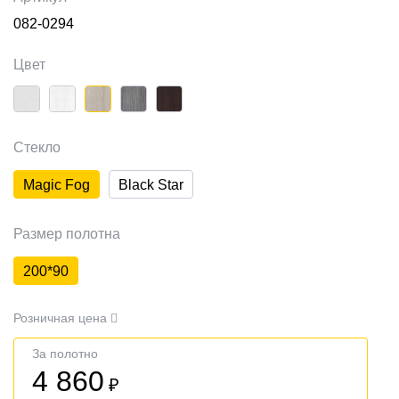
082-0294
Цвет
Стекло
Magic Fog
Black Star
Размер полотна
200*90
Розничная цена
За полотно
4 860
₽