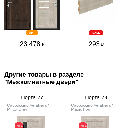
ХИТ
SALE
23 478
293
₽
₽
Другие товары в разделе
"Межкомнатные двери"
Порта-27
Порта-29
Cappuccino Veralinga /
Cappuccino Veralinga /
Mirox Grey
Magic Fog
-20%
-20%