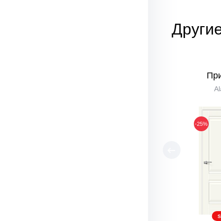
Други
Пр
Al
-25%
S