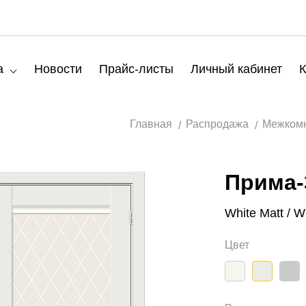
а
Новости
Прайс-листы
Личный кабинет
К
Главная
Распродажа
Межкомн
Прима-
White Matt / W
Цвет