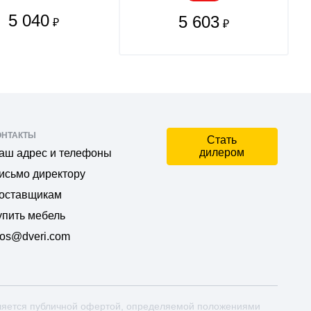
5 040
5 603
₽
₽
ОНТАКТЫ
Стать
дилером
аш адрес и телефоны
исьмо директору
оставщикам
упить мебель
os@dveri.com
ляется публичной офертой, определяемой положениями