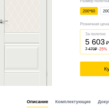
Размер полотн
200*60
20
Розничная цен
За полотно
5 603
7 470
₽
-25%
К
Описание
Комплектующие
Доку