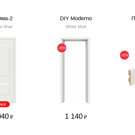
има-2
DIY Moderno
П
e Matt
White Matt
-25%
-25%
ALE
040
1 140
₽
₽