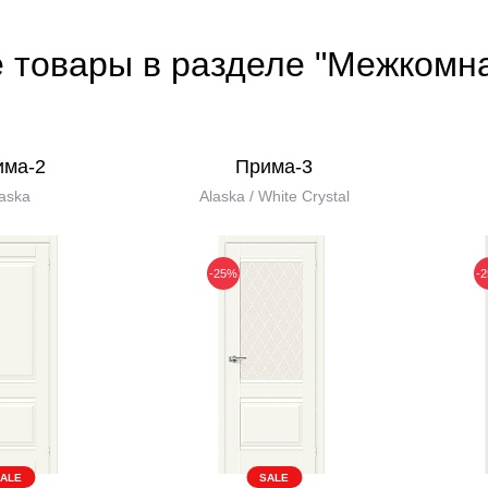
е товары в разделе "Межкомн
има-2
Прима-3
aska
Alaska / White Сrystal
-25%
-
ALE
SALE