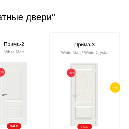
атные двери"
Прима-2
Прима-3
White Matt
White Matt / White Сrystal
25%
-25%
SALE
SALE