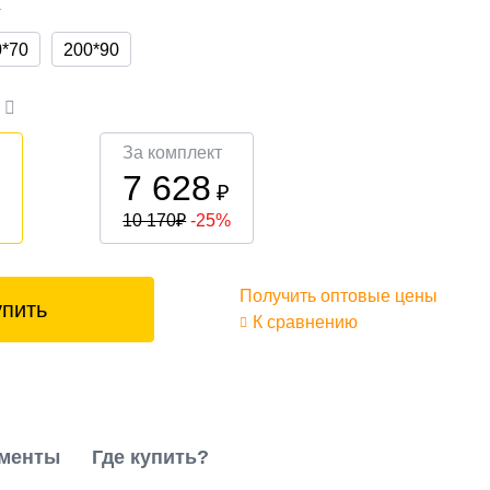
а
0*70
200*90
а
За комплект
7 628
₽
₽
10 170
₽
-25%
Получить оптовые цены
упить
К сравнению
менты
Где купить?