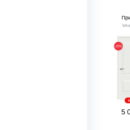
Пр
Whit
-25%
S
5 