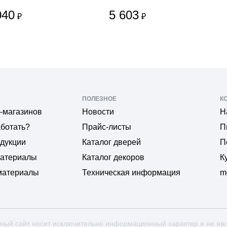
040
5 603
₽
₽
ПОЛЕЗНОЕ
К
-магазинов
Новости
Н
аботать?
Прайс-листы
П
одукции
Каталог дверей
П
материалы
Каталог декоров
К
материалы
Техническая информация
m
ный сайт носит исключительно информационный характер и не яв