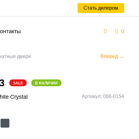
Стать дилером
онтакты
0
атные двери
Вперед →
3
SALE
В НАЛИЧИИ
hite Сrystal
Артикул: 066-0154