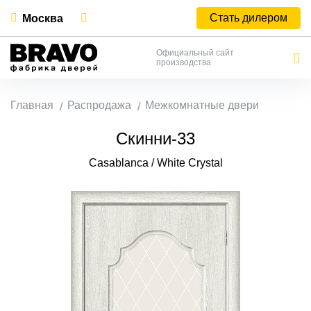
Стать дилером
Москва
Официальный сайт
производства
Главная
Распродажа
Межкомнатные двери
Скинни-33
Casablanca / White Сrystal