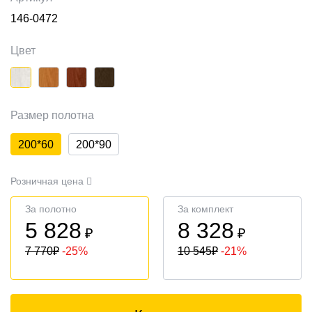
146-0472
Цвет
Размер полотна
200*60
200*90
Розничная цена
За полотно
За комплект
5 828
8 328
₽
₽
7 770
₽
-25%
10 545
₽
-21%