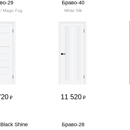
во-29
Браво-40
k / Magic Fog
White Silk
720
11 520
₽
₽
Black Shine
Браво-28