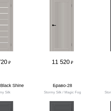
720
11 520
₽
₽
Black Shine
Браво-28
my Silk
Stormy Silk / Magic Fog
Stor