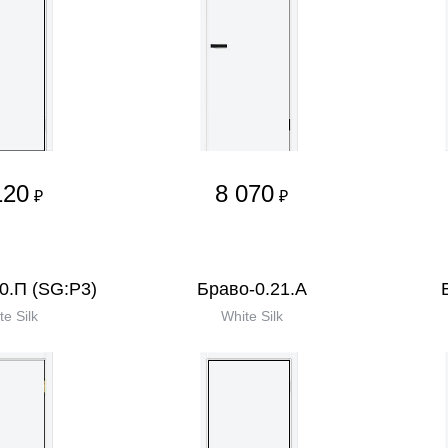
120
8 070
₽
₽
0.П (SG:P3)
Браво-0.21.А
te Silk
White Silk