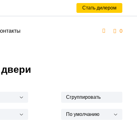
Стать дилером
онтакты
0
 двери
Сгруппировать
По умолчанию