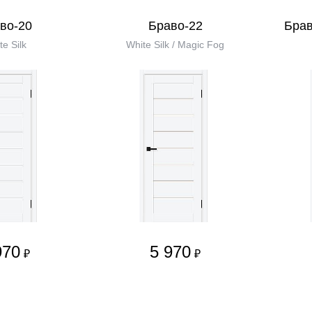
во-20
Браво-22
Брав
te Silk
White Silk / Magic Fog
970
5 970
₽
₽