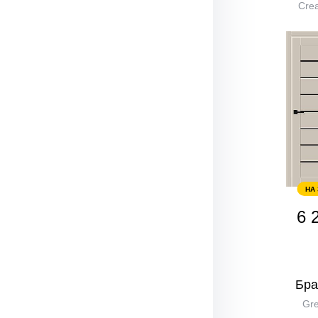
Crea
НА
6 
Бра
Gre