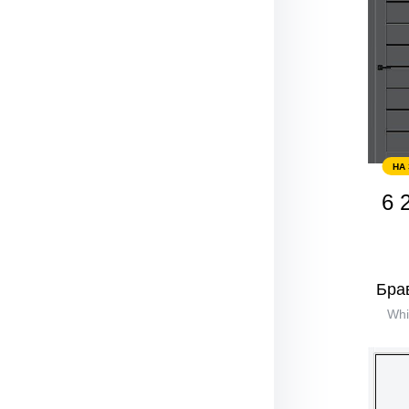
НА
6 
Бра
Whi