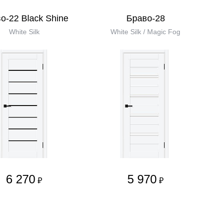
о-22 Black Shine
Браво-28
White Silk
White Silk / Magic Fog
6 270
5 970
₽
₽