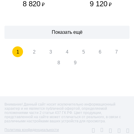
8 820
9 120
₽
₽
Показать ещё
1
2
3
4
5
6
7
8
9
Внимание! Данный сайт носит исключительно информационный
характер и не является публичной офертой, определяемой
положениями части 2 статьи 437 ГК РФ. Цвет продукции,
представленной на сайте может отличаться от реального, в связи с
различными настройками ваших устройств для просмотра.
Политика конфиденциальности