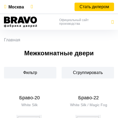
Стать дилером
Москва
Официальный сайт
производства
Главная
Межкомнатные двери
Фильтр
Сгруппировать
Браво-20
Браво-22
White Silk
White Silk / Magic Fog