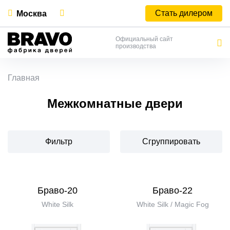
Стать дилером
Москва
Официальный сайт
производства
Главная
Межкомнатные двери
Фильтр
Сгруппировать
Браво-20
Браво-22
White Silk
White Silk / Magic Fog