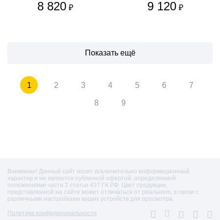
8 820
9 120
₽
₽
Показать ещё
1
2
3
4
5
6
7
8
9
Внимание! Данный сайт носит исключительно информационный
характер и не является публичной офертой, определяемой
положениями части 2 статьи 437 ГК РФ. Цвет продукции,
представленной на сайте может отличаться от реального, в связи с
различными настройками ваших устройств для просмотра.
Политика конфиденциальности