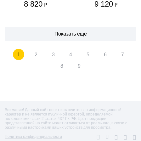
8 820
9 120
₽
₽
Показать ещё
1
2
3
4
5
6
7
8
9
Внимание! Данный сайт носит исключительно информационный
характер и не является публичной офертой, определяемой
положениями части 2 статьи 437 ГК РФ. Цвет продукции,
представленной на сайте может отличаться от реального, в связи с
различными настройками ваших устройств для просмотра.
Политика конфиденциальности