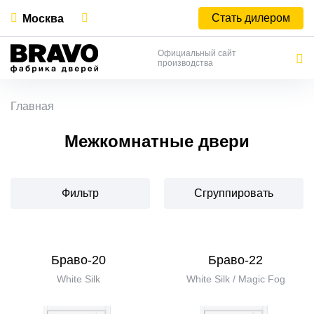
Стать дилером
Москва
Официальный сайт
производства
Главная
Межкомнатные двери
Фильтр
Сгруппировать
Браво-20
Браво-22
White Silk
White Silk / Magic Fog