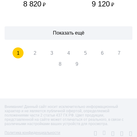
8 820
9 120
₽
₽
Показать ещё
1
2
3
4
5
6
7
8
9
Внимание! Данный сайт носит исключительно информационный
характер и не является публичной офертой, определяемой
положениями части 2 статьи 437 ГК РФ. Цвет продукции,
представленной на сайте может отличаться от реального, в связи с
различными настройками ваших устройств для просмотра.
Политика конфиденциальности