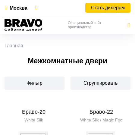
Стать дилером
Москва
Официальный сайт
производства
Главная
Межкомнатные двери
Фильтр
Сгруппировать
Браво-20
Браво-22
White Silk
White Silk / Magic Fog