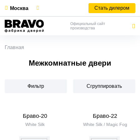
Стать дилером
Москва
Официальный сайт
производства
Главная
Межкомнатные двери
Фильтр
Сгруппировать
Браво-20
Браво-22
White Silk
White Silk / Magic Fog