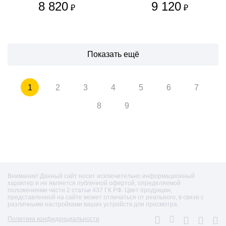
8 820
9 120
₽
₽
Показать ещё
1
2
3
4
5
6
7
8
9
Внимание! Данный сайт носит исключительно информационный
характер и не является публичной офертой, определяемой
положениями части 2 статьи 437 ГК РФ. Цвет продукции,
представленной на сайте может отличаться от реального, в связи с
различными настройками ваших устройств для просмотра.
Политика конфиденциальности