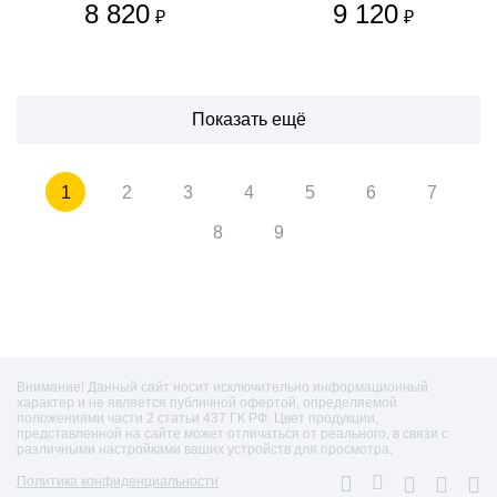
8 820
9 120
₽
₽
Показать ещё
1
2
3
4
5
6
7
8
9
Внимание! Данный сайт носит исключительно информационный
характер и не является публичной офертой, определяемой
положениями части 2 статьи 437 ГК РФ. Цвет продукции,
представленной на сайте может отличаться от реального, в связи с
различными настройками ваших устройств для просмотра.
Политика конфиденциальности