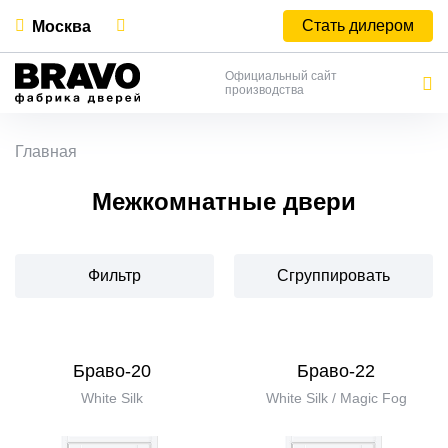
Стать дилером
Москва
Официальный сайт
производства
Главная
Межкомнатные двери
Фильтр
Сгруппировать
Браво-20
Браво-22
White Silk
White Silk / Magic Fog