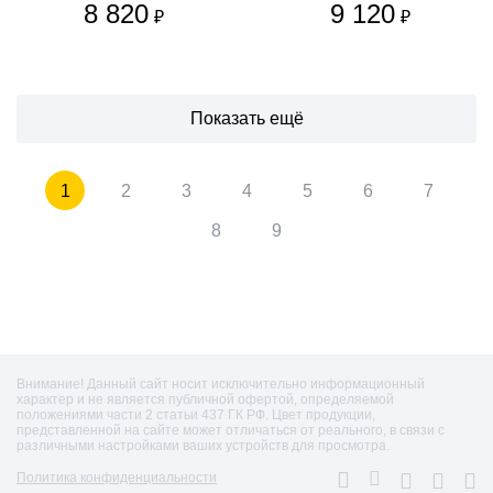
8 820
9 120
₽
₽
Показать ещё
1
2
3
4
5
6
7
8
9
Внимание! Данный сайт носит исключительно информационный
характер и не является публичной офертой, определяемой
положениями части 2 статьи 437 ГК РФ. Цвет продукции,
представленной на сайте может отличаться от реального, в связи с
различными настройками ваших устройств для просмотра.
Политика конфиденциальности