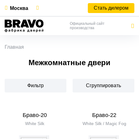
Стать дилером
Москва
Официальный сайт
производства
Главная
Межкомнатные двери
Фильтр
Сгруппировать
Браво-20
Браво-22
White Silk
White Silk / Magic Fog