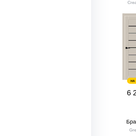
Crea
НА
6 
Бра
Gre