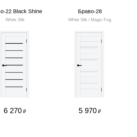
о-22 Black Shine
Браво-28
White Silk
White Silk / Magic Fog
6 270
5 970
₽
₽