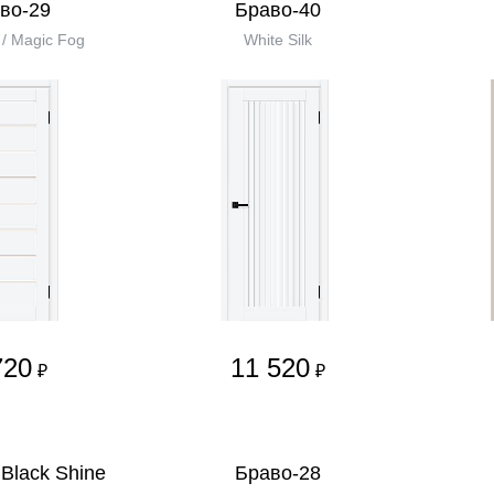
во-29
Браво-40
k / Magic Fog
White Silk
720
11 520
₽
₽
Black Shine
Браво-28