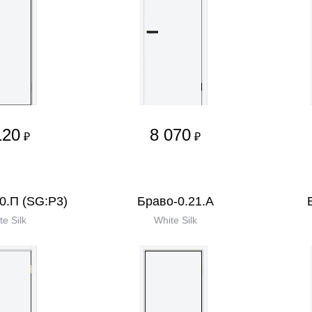
120
8 070
₽
₽
0.П (SG:P3)
Браво-0.21.А
te Silk
White Silk