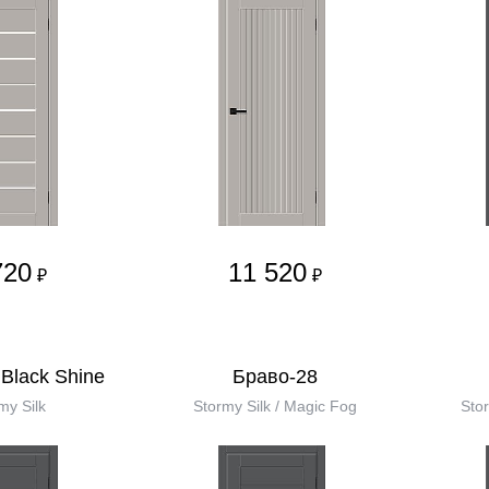
720
11 520
₽
₽
Black Shine
Браво-28
my Silk
Stormy Silk / Magic Fog
Stor