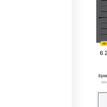
НА
6 
Бра
Whi