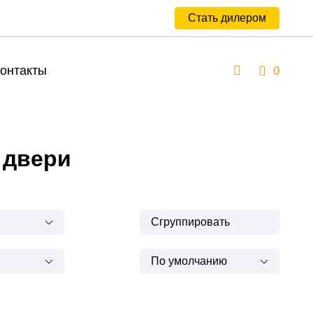
Стать дилером
онтакты
0
 двери
Сгруппировать
По умолчанию