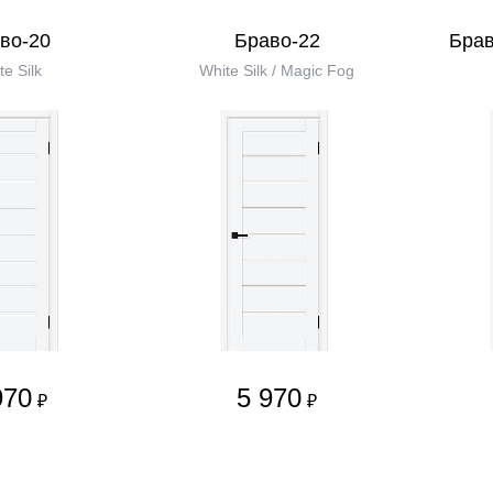
во-20
Браво-22
Брав
te Silk
White Silk / Magic Fog
970
5 970
₽
₽