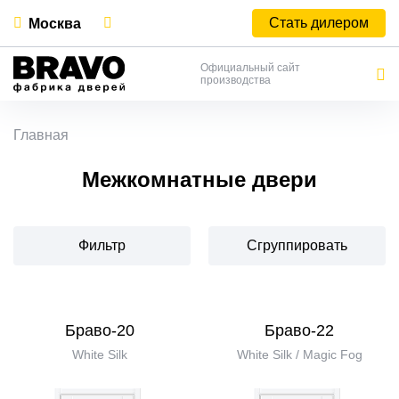
Стать дилером
Москва
Официальный сайт
производства
Главная
Межкомнатные двери
Фильтр
Сгруппировать
Браво-20
Браво-22
White Silk
White Silk / Magic Fog