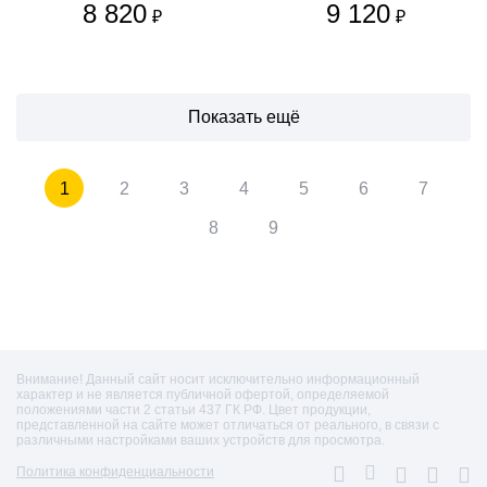
8 820
9 120
₽
₽
Показать ещё
1
2
3
4
5
6
7
8
9
Внимание! Данный сайт носит исключительно информационный
характер и не является публичной офертой, определяемой
положениями части 2 статьи 437 ГК РФ. Цвет продукции,
представленной на сайте может отличаться от реального, в связи с
различными настройками ваших устройств для просмотра.
Политика конфиденциальности