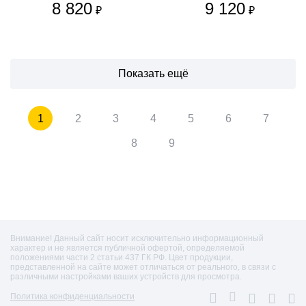
8 820
9 120
₽
₽
Показать ещё
1
2
3
4
5
6
7
8
9
Внимание! Данный сайт носит исключительно информационный
характер и не является публичной офертой, определяемой
положениями части 2 статьи 437 ГК РФ. Цвет продукции,
представленной на сайте может отличаться от реального, в связи с
различными настройками ваших устройств для просмотра.
Политика конфиденциальности