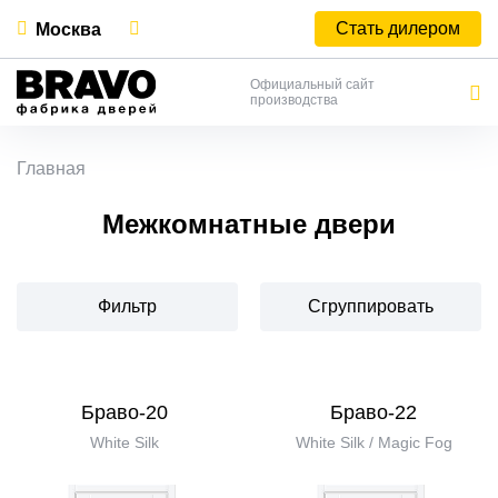
Стать дилером
Москва
Официальный сайт
производства
Главная
Межкомнатные двери
Фильтр
Сгруппировать
Браво-20
Браво-22
White Silk
White Silk / Magic Fog