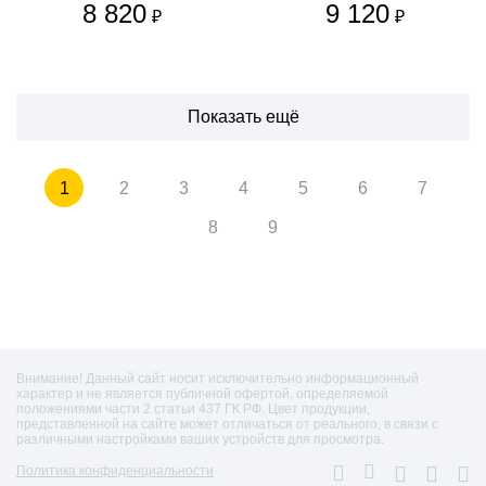
8 820
9 120
₽
₽
Показать ещё
1
2
3
4
5
6
7
8
9
Внимание! Данный сайт носит исключительно информационный
характер и не является публичной офертой, определяемой
положениями части 2 статьи 437 ГК РФ. Цвет продукции,
представленной на сайте может отличаться от реального, в связи с
различными настройками ваших устройств для просмотра.
Политика конфиденциальности