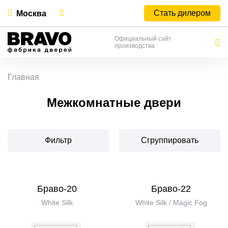
Стать дилером
Москва
Официальный сайт
производства
Главная
Межкомнатные двери
Фильтр
Сгруппировать
Браво-20
Браво-22
White Silk
White Silk / Magic Fog