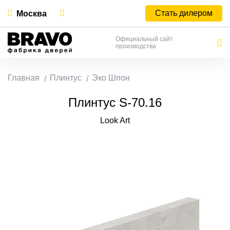
Стать дилером
Москва
Официальный сайт
производства
Главная
Плинтус
Эко Шпон
Плинтус S-70.16
Look Art