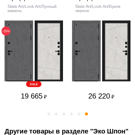
Slate Art/Look Art/Лунный
Slate Art/Look Art/Букле
камень
черное
-25%
SALE
19 665
26 220
₽
₽
Другие товары в разделе "Эко Шпон"