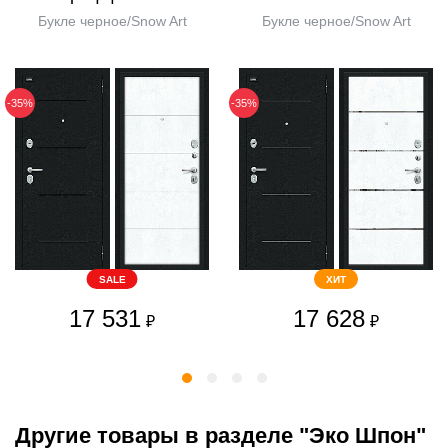
Букле черное/Snow Art
Букле черное/Snow Art
-35%
-35%
SALE
ХИТ
17 531
17 628
₽
₽
Другие товары в разделе "Эко Шпон"