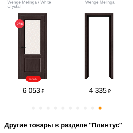
Wenge Melinga / White
Wenge Melinga
Сrystal
-25%
SALE
6 053
4 335
₽
₽
Другие товары в разделе "Плинтус"