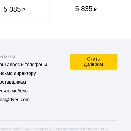
5 835
5 085
₽
₽
ОНТАКТЫ
Стать
дилером
аш адрес и телефоны
исьмо директору
оставщикам
упить мебель
os@dveri.com
ляется публичной офертой, определяемой положениями