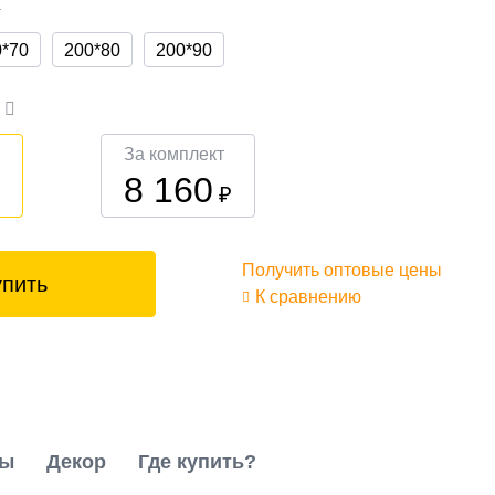
а
0*70
200*80
200*90
а
За комплект
8 160
₽
₽
Получить оптовые цены
упить
К сравнению
ты
Декор
Где купить?