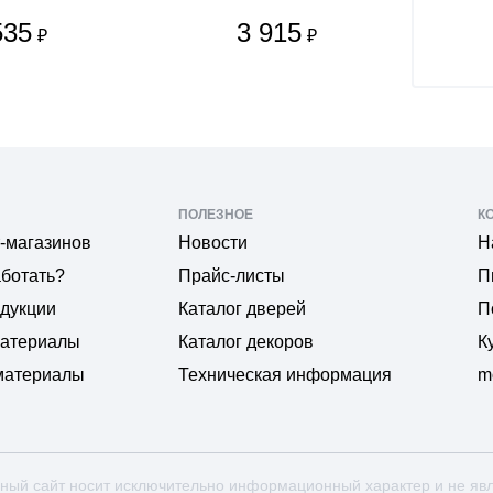
535
3 915
₽
₽
ПОЛЕЗНОЕ
К
-магазинов
Новости
Н
аботать?
Прайс-листы
П
одукции
Каталог дверей
П
материалы
Каталог декоров
К
материалы
Техническая информация
m
ный сайт носит исключительно информационный характер и не яв