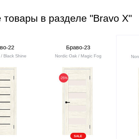
 товары в разделе "Bravo X"
во-22
Браво-23
/ Black Shine
Nordic Oak / Magic Fog
Nor
-25%
SALE