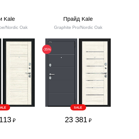
и Kale
Прайд Kale
ое/Nordic Oak
Graphite Pro/Nordic Oak
-35%
ALE
SALE
113
23 381
₽
₽