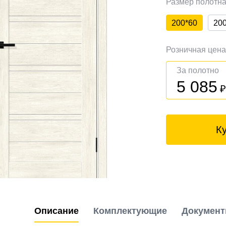
Размер полотн
200*60
20
Розничная цен
За полотно
5 085
К
Описание
Комплектующие
Докумен