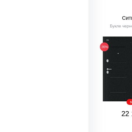
Сит
Букле черн
-35%
S
22 