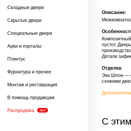
Складные двери
Описание:
Межкомнатна
Скрытые двери
Особенност
Специальные двери
Композитный 
пустот. Двер
Арки и порталы
производства
Детали зафик
Плинтус
Отделка:
Фурнитура и прочее
Эко Шпон — с
схожими дек
Монтаж и реставрация
Дополнитель
В помощь продавцам
Распродажа
SALE
С этим