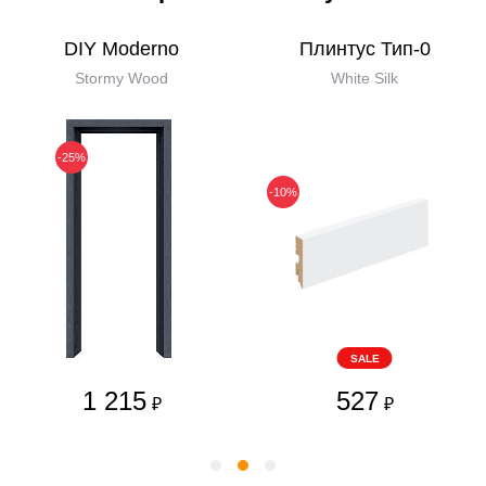
DIY Moderno
Плинтус Тип-0
Stormy Wood
White Silk
-25%
-10%
SALE
1 215
527
₽
₽