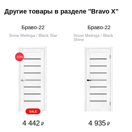
Другие товары в разделе "Bravo X"
Браво-22
Браво-22
Snow Melinga / Black Star
Snow Melinga / Black
Shine
-10%
SALE
4 442
4 935
₽
₽