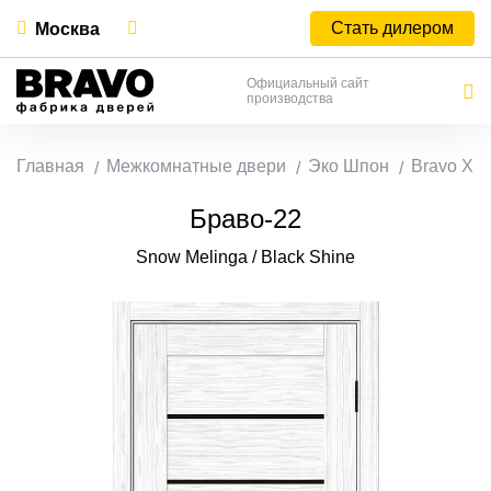
Стать дилером
Москва
Официальный сайт
производства
Главная
Межкомнатные двери
Эко Шпон
Bravo X
Браво-22
Snow Melinga / Black Shine