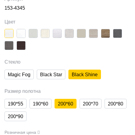
153-4345
Цвет
Стекло
Magic Fog
Black Star
Black Shine
Размер полотна
190*55
190*60
200*60
200*70
200*80
200*90
Розничная цена