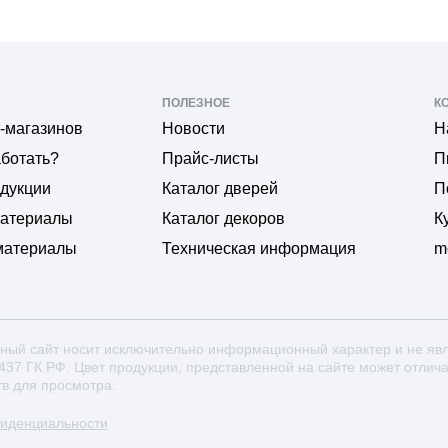
ПОЛЕЗНОЕ
К
-магазинов
Новости
Н
аботать?
Прайс-листы
П
одукции
Каталог дверей
П
материалы
Каталог декоров
К
материалы
Техническая информация
m
ный сайт носит исключительно информационный характер и не яв
 437 ГК РФ. Цвет продукции, представленной на сайте может отлич
тв для просмотра.
фиденциальности