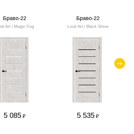
Браво-22
Браво-22
ok Art / Magic Fog
Look Art / Black Shine
5 085
5 535
₽
₽