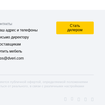
ОНТАКТЫ
Стать
дилером
аш адрес и телефоны
исьмо директору
оставщикам
упить мебель
os@dveri.com
ляется публичной офертой, определяемой положениями
аться от реального, в связи с различными настройками