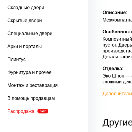
Складные двери
Описание:
Межкомнатна
Скрытые двери
Особенност
Специальные двери
Композитный 
пустот. Двер
Арки и порталы
производства
Детали зафик
Плинтус
Отделка:
Фурнитура и прочее
Эко Шпон — с
схожими дек
Монтаж и реставрация
Дополнитель
В помощь продавцам
Распродажа
SALE
Другие