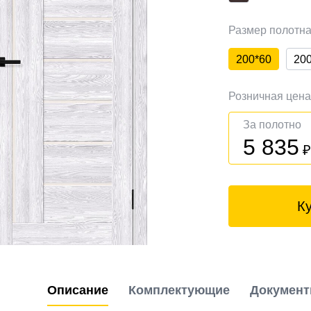
Размер полотн
200*60
20
Розничная цен
За полотно
5 835
К
Описание
Комплектующие
Докумен