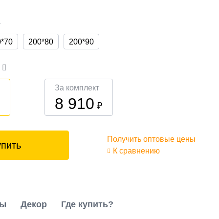
а
0*70
200*80
200*90
а
За комплект
8 910
₽
₽
Получить оптовые цены
упить
К сравнению
ты
Декор
Где купить?