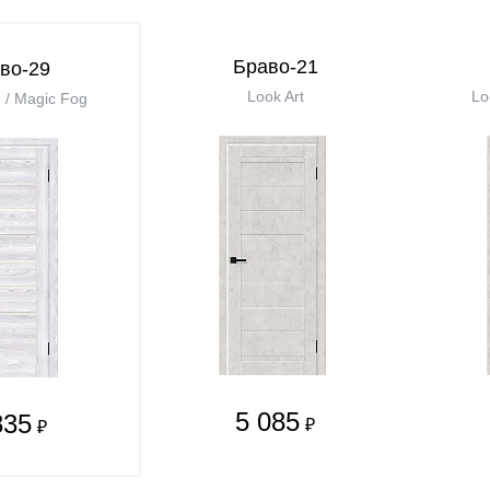
Браво-21
во-29
Look Art
Lo
e / Magic Fog
5 085
835
₽
₽