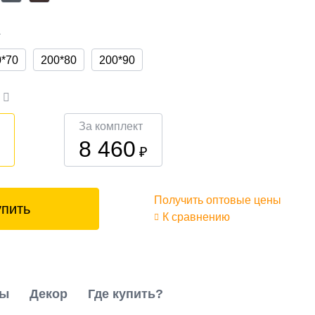
а
0*70
200*80
200*90
а
За комплект
8 460
₽
₽
Получить оптовые цены
упить
К сравнению
ты
Декор
Где купить?