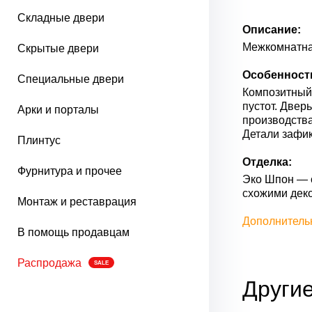
Складные двери
Описание:
Межкомнатная
Скрытые двери
Особенност
Специальные двери
Композитный 
пустот. Двер
Арки и порталы
производства
Детали зафик
Плинтус
Отделка:
Фурнитура и прочее
Эко Шпон — с
схожими дек
Монтаж и реставрация
Дополнитель
В помощь продавцам
Распродажа
SALE
Другие