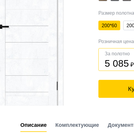
Размер полотн
200*60
20
Розничная цен
За полотно
5 085
К
Описание
Комплектующие
Докумен