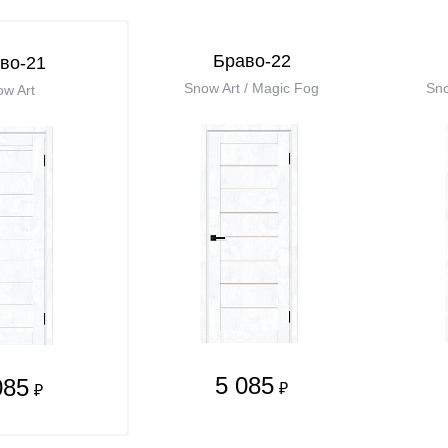
Браво-22
во-21
Snow Art / Magic Fog
Sno
w Art
5 085
085
₽
₽