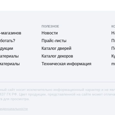
ПОЛЕЗНОЕ
К
-магазинов
Новости
Н
аботать?
Прайс-листы
П
одукции
Каталог дверей
П
материалы
Каталог декоров
К
материалы
Техническая информация
m
ный сайт носит исключительно информационный характер и не яв
 437 ГК РФ. Цвет продукции, представленной на сайте может отлич
тв для просмотра.
фиденциальности