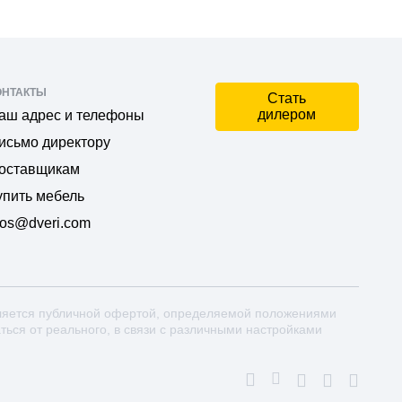
ОНТАКТЫ
Стать
дилером
аш адрес и телефоны
исьмо директору
оставщикам
упить мебель
os@dveri.com
ляется публичной офертой, определяемой положениями
аться от реального, в связи с различными настройками