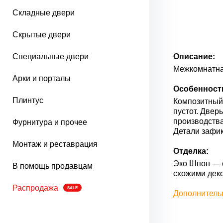
Складные двери
Скрытые двери
Специальные двери
Описание:
Межкомнатна
Арки и порталы
Особенност
Плинтус
Композитный 
пустот. Двер
производства
Фурнитура и прочее
Детали зафик
Монтаж и реставрация
Отделка:
Эко Шпон — с
В помощь продавцам
схожими дек
Распродажа
SALE
Дополнитель