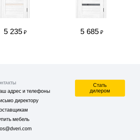
5 235
5 685
₽
₽
ОНТАКТЫ
Стать
дилером
аш адрес и телефоны
исьмо директору
оставщикам
упить мебель
os@dveri.com