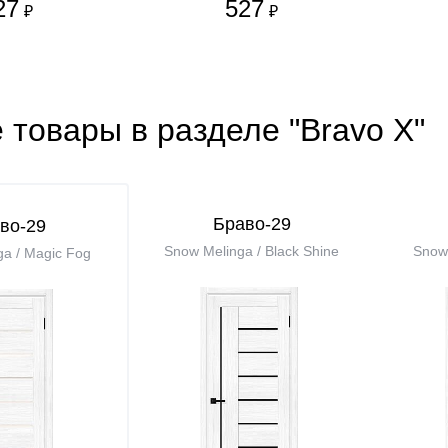
27
527
₽
₽
 товары в разделе "Bravo X"
Браво-29
во-29
Snow Melinga / Black Shine
Snow 
a / Magic Fog