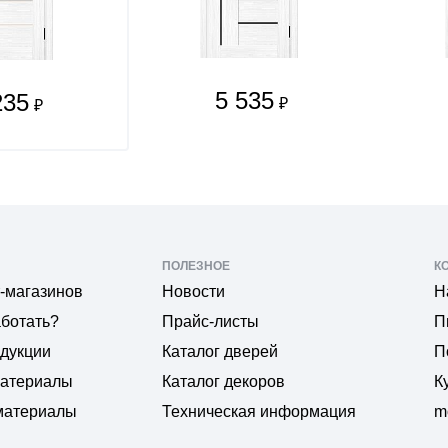
5 535
235
₽
₽
ПОЛЕЗНОЕ
К
-магазинов
Новости
Н
аботать?
Прайс-листы
П
одукции
Каталог дверей
П
материалы
Каталог декоров
К
материалы
Техническая информация
m