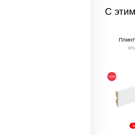
С этим
Плинт
Whi
-10%
S