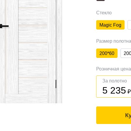
Стекло
Magic Fog
Размер полотн
200*60
20
Розничная цен
За полотно
5 235
К