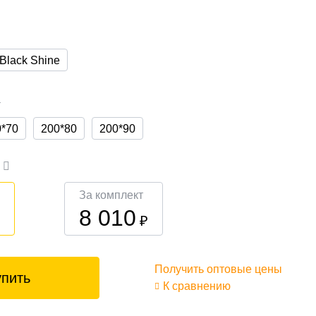
Black Shine
а
0*70
200*80
200*90
а
За комплект
8 010
₽
₽
Получить оптовые цены
упить
К сравнению