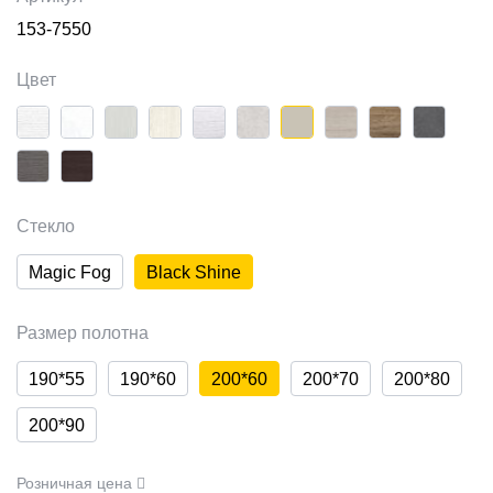
153-7550
Цвет
Стекло
Magic Fog
Black Shine
Размер полотна
190*55
190*60
200*60
200*70
200*80
200*90
Розничная цена