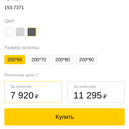
153-7371
Цвет
Размер полотна
200*60
200*70
200*80
200*90
Розничная цена
За полотно
За комплект
7 920
11 295
₽
₽
Купить