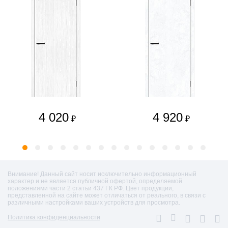
4 020
4 920
₽
₽
Внимание! Данный сайт носит исключительно информационный
характер и не является публичной офертой, определяемой
положениями части 2 статьи 437 ГК РФ. Цвет продукции,
представленной на сайте может отличаться от реального, в связи с
различными настройками ваших устройств для просмотра.
Политика конфиденциальности