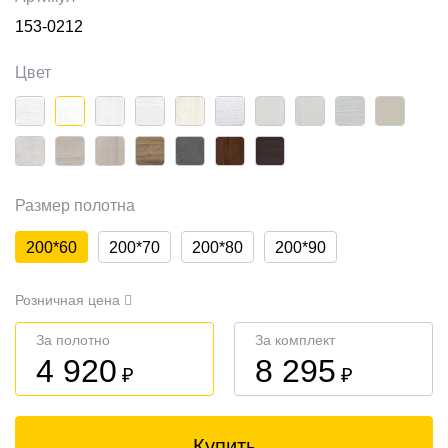
153-0212
Цвет
Размер полотна
200*60
200*70
200*80
200*90
Розничная цена
За полотно
За комплект
4 920
8 295
₽
₽
Купить