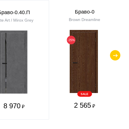
Браво-0
Браво-0.40.П
Brown Dreamline
te Art / Mirox Grey
-25%
SALE
2 565
8 970
₽
₽