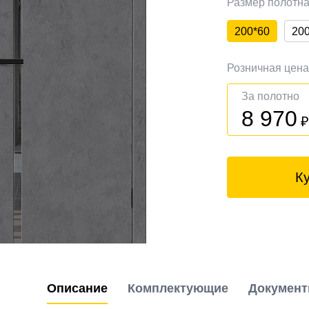
Размер полотн
200*60
20
Розничная цен
За полотно
8 970
К
Описание
Комплектующие
Докумен