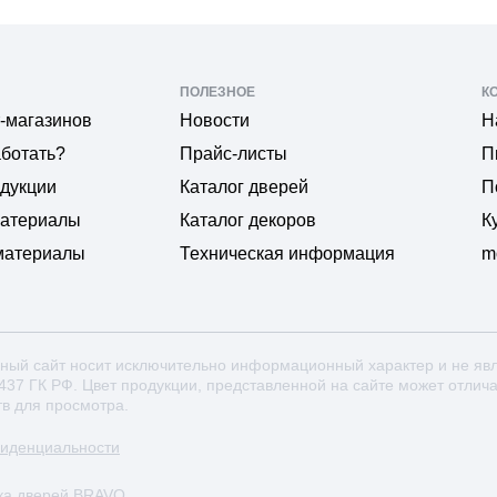
ПОЛЕЗНОЕ
К
-магазинов
Новости
Н
аботать?
Прайс-листы
П
одукции
Каталог дверей
П
материалы
Каталог декоров
К
материалы
Техническая информация
m
ный сайт носит исключительно информационный характер и не яв
 437 ГК РФ. Цвет продукции, представленной на сайте может отлич
тв для просмотра.
фиденциальности
ка дверей BRAVO