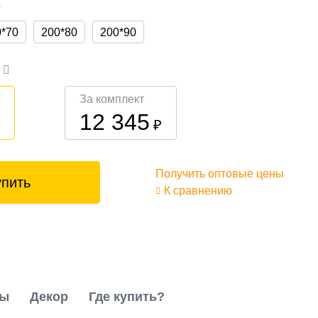
а
0*70
200*80
200*90
а
За комплект
12 345
₽
₽
Получить оптовые цены
упить
К сравнению
ты
Декор
Где купить?