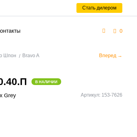
Стать дилером
онтакты
0
о Шпон
Bravo A
Вперед →
0.40.П
В НАЛИЧИИ
ox Grey
Артикул: 153-7626