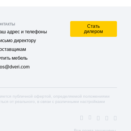
ОНТАКТЫ
Стать
дилером
аш адрес и телефоны
исьмо директору
оставщикам
упить мебель
os@dveri.com
ляется публичной офертой, определяемой положениями
аться от реального, в связи с различными настройками
Все права защищены.