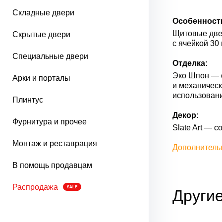
Складные двери
Особенност
Щитовые двер
Скрытые двери
с ячейкой 30
Специальные двери
Отделка:
Эко Шпон — с
Арки и порталы
и механическ
использован
Плинтус
Декор:
Фурнитура и прочее
Slate Art — 
Монтаж и реставрация
Дополнитель
В помощь продавцам
Распродажа
SALE
Другие