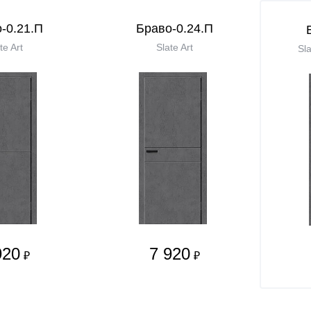
-0.21.П
Браво-0.24.П
te Art
Slate Art
Sla
920
7 920
₽
₽