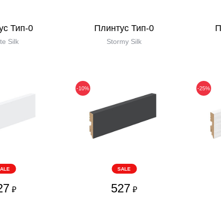
ус Тип-0
Плинтус Тип-0
П
te Silk
Stormy Silk
-10%
-25%
ALE
SALE
27
527
₽
₽