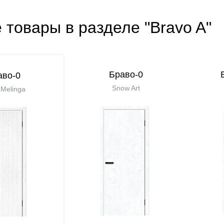
 товары в разделе "Bravo A"
Браво-0
аво-0
Snow Art
Melinga