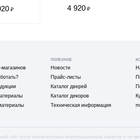
4 920
020
₽
₽
ПОЛЕЗНОЕ
К
-магазинов
Новости
Н
аботать?
Прайс-листы
П
одукции
Каталог дверей
П
материалы
Каталог декоров
К
материалы
Техническая информация
m
ный сайт носит исключительно информационный характер и не яв