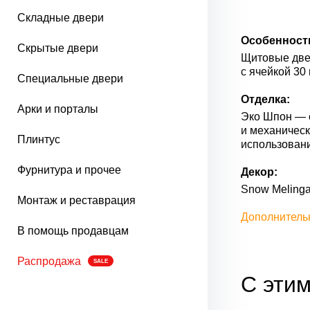
Складные двери
Особенност
Скрытые двери
Щитовые двер
с ячейкой 30
Специальные двери
Отделка:
Арки и порталы
Эко Шпон — с
и механическ
Плинтус
использован
Фурнитура и прочее
Декор:
Snow Melinga
Монтаж и реставрация
Дополнитель
В помощь продавцам
Распродажа
SALE
С этим