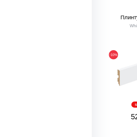
Плинт
Whi
-10%
S
5