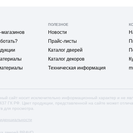
ПОЛЕЗНОЕ
К
-магазинов
Новости
Н
аботать?
Прайс-листы
П
одукции
Каталог дверей
П
материалы
Каталог декоров
К
материалы
Техническая информация
m
ный сайт носит исключительно информационный характер и не яв
 437 ГК РФ. Цвет продукции, представленной на сайте может отлич
тв для просмотра.
фиденциальности
ка дверей BRAVO