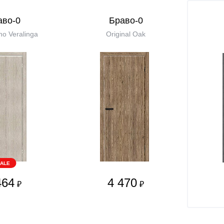
аво-0
Браво-0
o Veralinga
Original Oak
ALE
464
4 470
₽
₽