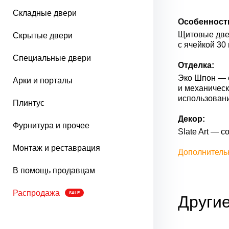
Складные двери
Особенност
Щитовые двер
Скрытые двери
с ячейкой 30
Специальные двери
Отделка:
Эко Шпон — с
Арки и порталы
и механическ
использован
Плинтус
Декор:
Фурнитура и прочее
Slate Art — 
Монтаж и реставрация
Дополнитель
В помощь продавцам
Распродажа
SALE
Другие