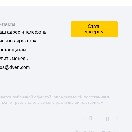
ОНТАКТЫ
Стать
дилером
аш адрес и телефоны
исьмо директору
оставщикам
упить мебель
os@dveri.com
ляется публичной офертой, определяемой положениями
аться от реального, в связи с различными настройками
Все права защищены.