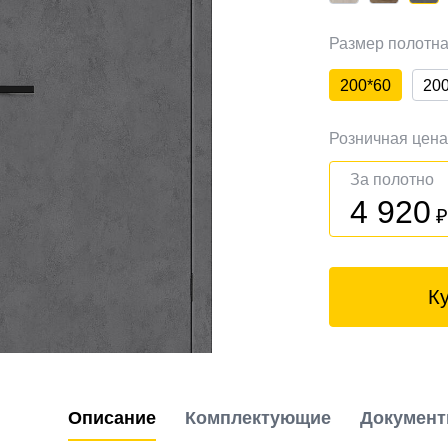
Размер полотн
200*60
20
Розничная цен
За полотно
4 920
К
Описание
Комплектующие
Докумен