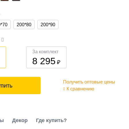
а
0*70
200*80
200*90
а
За комплект
8 295
₽
₽
Получить оптовые цены
упить
К сравнению
ты
Декор
Где купить?