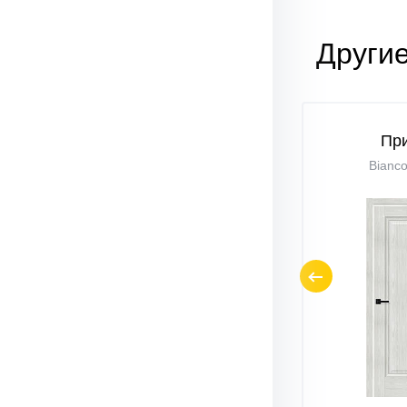
Другие
Прима-3
Пр
Riviera Ice / White Сrystal
Bianco