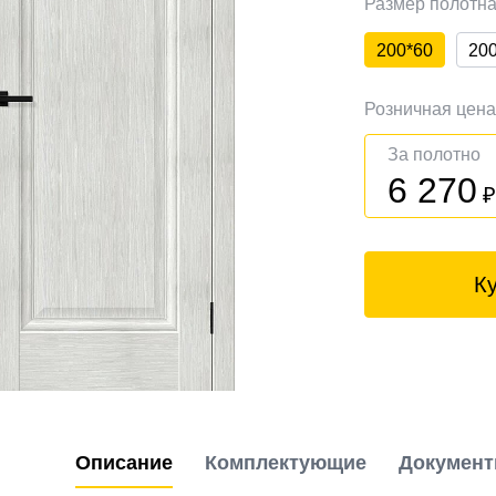
Размер полотн
200*60
20
Розничная цен
За полотно
6 270
К
Описание
Комплектующие
Докумен