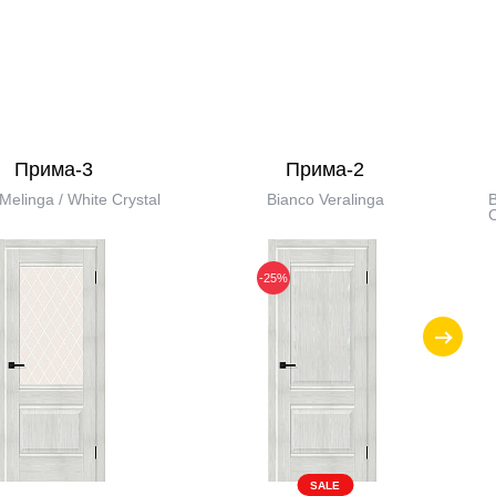
Прима-3
Прима-2
Melinga / White Сrystal
Bianco Veralinga
B
С
-25%
SALE