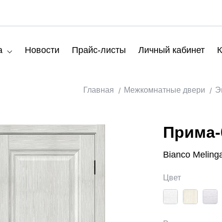
а
Новости
Прайс-листы
Личный кабинет
К
Главная
Межкомнатные двери
Э
Прима-
Bianco Meling
Цвет