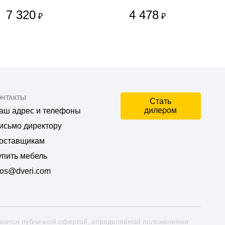
7 320
4 478
₽
₽
ОНТАКТЫ
Стать
дилером
аш адрес и телефоны
исьмо директору
оставщикам
упить мебель
os@dveri.com
ляется публичной офертой, определяемой положениями