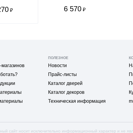
6 570
270
₽
₽
ПОЛЕЗНОЕ
К
-магазинов
Новости
Н
аботать?
Прайс-листы
П
одукции
Каталог дверей
П
материалы
Каталог декоров
К
материалы
Техническая информация
m
ный сайт носит исключительно информационный характер и не яв