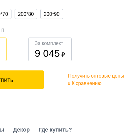
а
0*70
200*80
200*90
а
За комплект
9 045
₽
₽
Получить оптовые цены
упить
К сравнению
ты
Декор
Где купить?