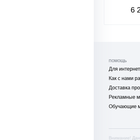
7 770
6 
₽
₽
ПОМОЩЬ
Для интернет
Как с нами р
Доставка пр
Рекламные 
Обучающие 
Внимание! Дан