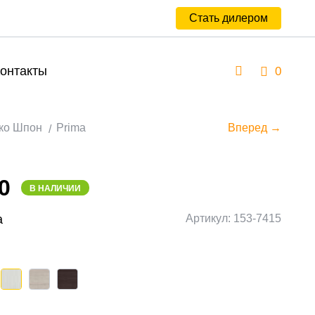
Стать дилером
онтакты
0
ко Шпон
Prima
Вперед →
0
В НАЛИЧИИ
a
Артикул: 153-7415