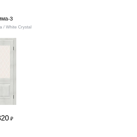
има-3
a / White Сrystal
320
₽