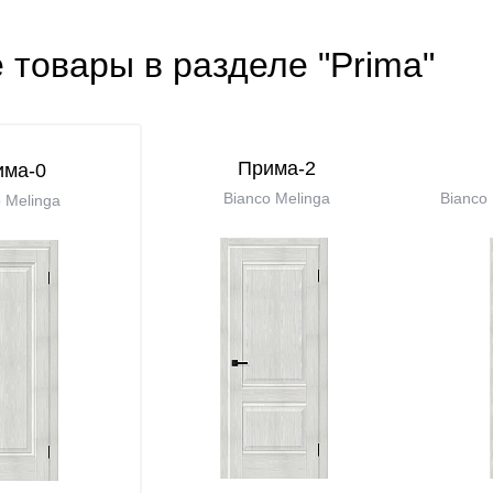
 товары в разделе "Prima"
Прима-2
има-0
Bianco Melinga
Bianco 
 Melinga