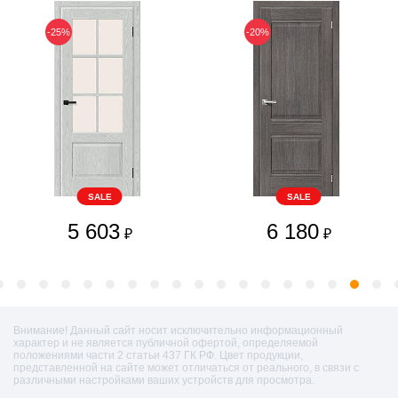
-25%
-20%
SALE
SALE
5 603
6 180
₽
₽
Внимание! Данный сайт носит исключительно информационный
характер и не является публичной офертой, определяемой
положениями части 2 статьи 437 ГК РФ. Цвет продукции,
представленной на сайте может отличаться от реального, в связи с
различными настройками ваших устройств для просмотра.