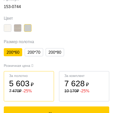
153-0744
Цвет
Размер полотна
200*60
200*70
200*80
Розничная цена
За полотно
За комплект
5 603
7 628
₽
₽
7 470
₽
-25%
10 170
₽
-25%