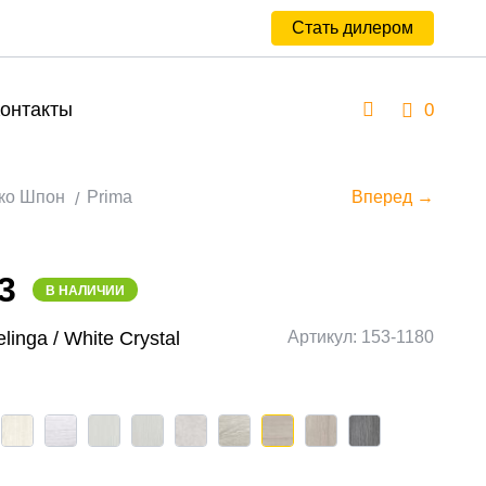
Стать дилером
онтакты
0
ко Шпон
Prima
Вперед →
3
В НАЛИЧИИ
inga / White Сrystal
Артикул: 153-1180