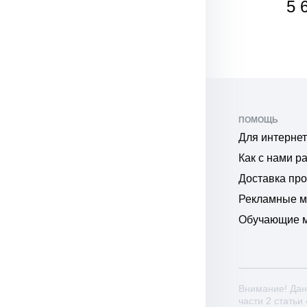
5 040
5 
₽
₽
ПОМОЩЬ
Для интернет
Как с нами р
Доставка пр
Рекламные 
Обучающие 
Внимание! Дан
части 2 статьи