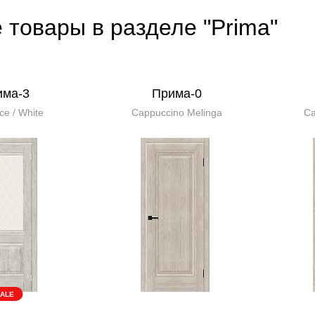
 товары в разделе "Prima"
има-3
Прима-0
ce / White
Cappuccino Melinga
Ca
ALE