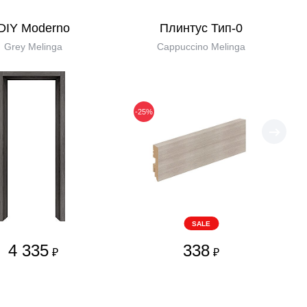
DIY Moderno
Плинтус Тип-0
Grey Melinga
Cappuccino Melinga
-25%
SALE
4 335
338
₽
₽