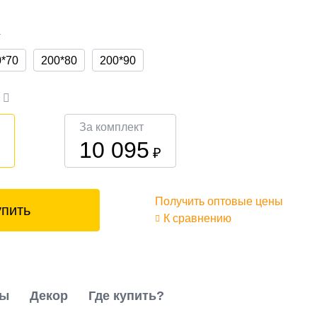
а
0*70
200*80
200*90
а
За комплект
10 095
₽
₽
Получить оптовые цены
упить
К сравнению
ты
Декор
Где купить?