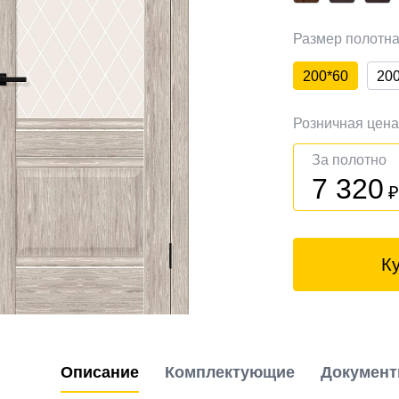
Размер полотн
200*60
20
Розничная цен
За полотно
7 320
К
Описание
Комплектующие
Докумен