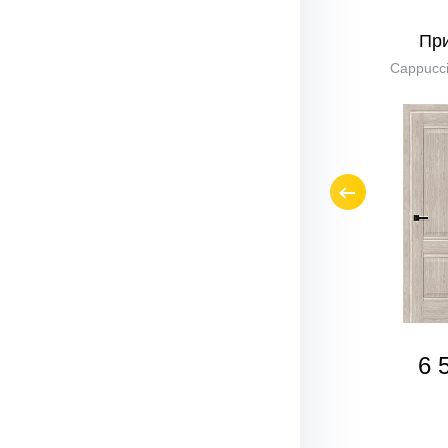
Прима-0
Пр
Cappuccino Melinga
Cappucci
6 270
6 
₽