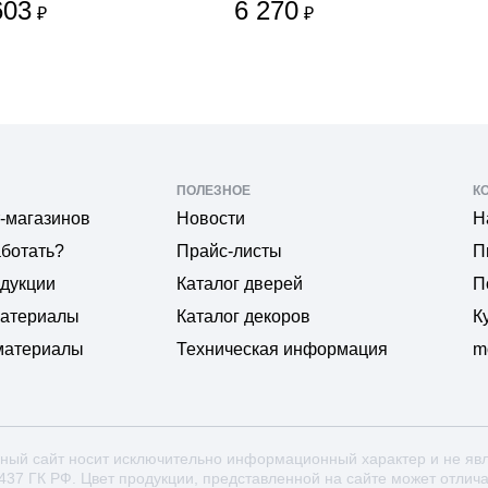
603
6 270
₽
₽
ПОЛЕЗНОЕ
К
-магазинов
Новости
Н
аботать?
Прайс-листы
П
одукции
Каталог дверей
П
материалы
Каталог декоров
К
материалы
Техническая информация
m
ный сайт носит исключительно информационный характер и не яв
 437 ГК РФ. Цвет продукции, представленной на сайте может отлич