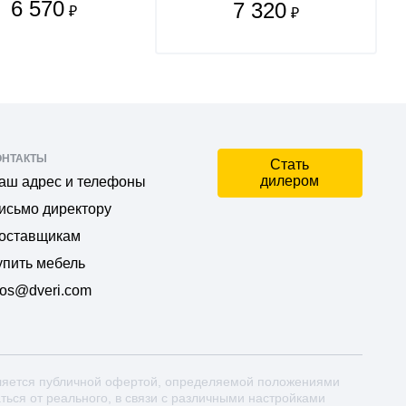
6 570
7 320
₽
₽
ОНТАКТЫ
Стать
дилером
аш адрес и телефоны
исьмо директору
оставщикам
упить мебель
os@dveri.com
ляется публичной офертой, определяемой положениями
аться от реального, в связи с различными настройками