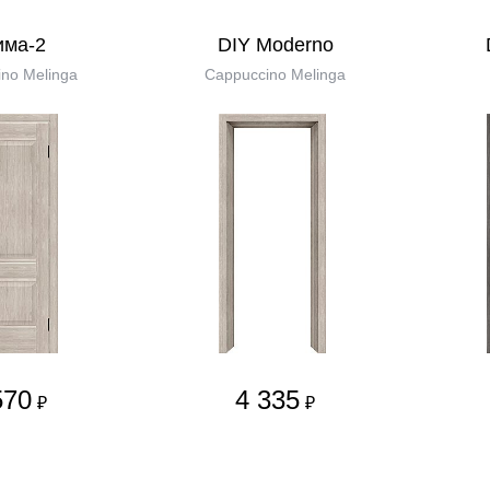
има-2
DIY Moderno
no Melinga
Cappuccino Melinga
570
4 335
₽
₽