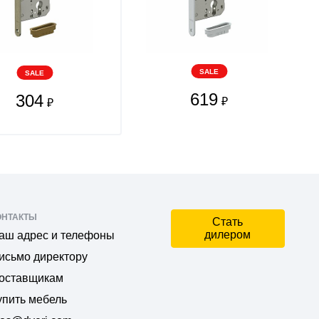
SALE
SALE
619
304
₽
₽
ОНТАКТЫ
Стать
дилером
аш адрес и телефоны
исьмо директору
оставщикам
упить мебель