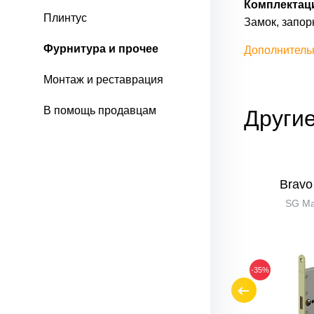
Комплектац
Плинтус
Замок, запор
Фурнитура и прочее
Дополнитель
Монтаж и реставрация
В помощь продавцам
Другие
Bravo M-3-CL
Bravo
W Белый
SG Ма
-45%
-35%