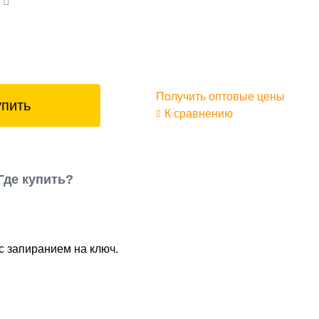
а
Получить оптовые цены
упить
К сравнению
Где купить?
с запиранием на ключ.