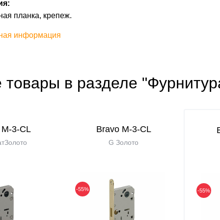
ия:
ная планка, крепеж.
ная информация
 товары в разделе "Фурнитур
 M-3-CL
Bravo M-3-CL
тЗолото
G Золото
-55%
-55%