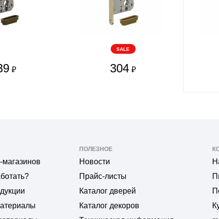
SALE
39
304
₽
₽
ПОЛЕЗНОЕ
К
-магазинов
Новости
Н
аботать?
Прайс-листы
П
одукции
Каталог дверей
П
материалы
Каталог декоров
К