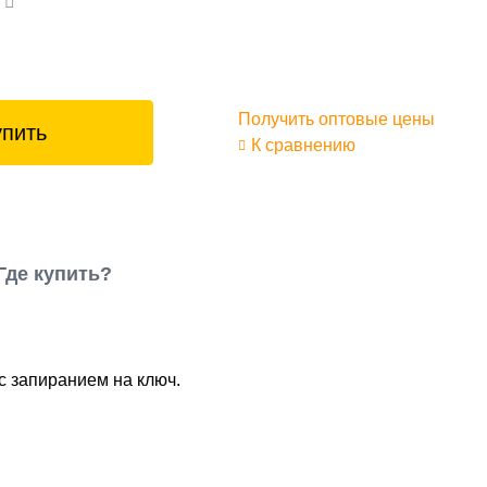
а
Получить оптовые цены
упить
К сравнению
Где купить?
с запиранием на ключ.