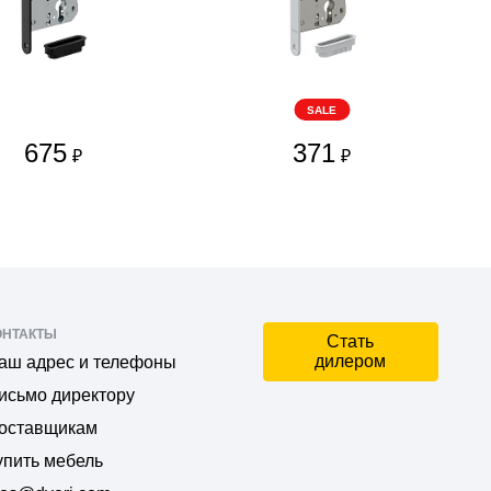
SALE
675
371
₽
₽
ОНТАКТЫ
Стать
дилером
аш адрес и телефоны
исьмо директору
оставщикам
упить мебель