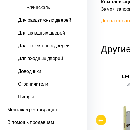
Комплектац
«Финская»
Замок, запор
Для раздвижных дверей
Дополнитель
Для складных дверей
Для стеклянных дверей
Другие
Для входных дверей
Доводчики
LM-3-CL
LM
Ограничители
SChrome
S
Цифры
Монтаж и реставрация
В помощь продавцам