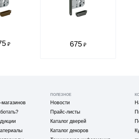
75
675
₽
₽
ПОЛЕЗНОЕ
К
-магазинов
Новости
Н
аботать?
Прайс-листы
П
одукции
Каталог дверей
П
материалы
Каталог декоров
К