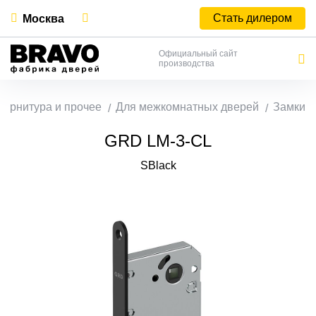
Стать дилером
Москва
Официальный сайт
производства
Фурнитура и прочее
Для межкомнатных дверей
Замки
GRD LM-3-CL
SBlack