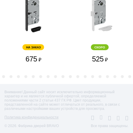
НА ЗАКАЗ
СКОРО
675
525
₽
₽
Внимание! Данный сайт носит исключительно информационный
характер и не является публичной офертой, определяемой
положениями части 2 статьи 437 ГК РФ. Цвет продукции,
представленной на сайте может отличаться от реального, в связи с
различными настройками ваших устройств для просмотра.
Политика конфиденциальности
© 2026. Фабрика дверей BRAVO
Все права защищены.