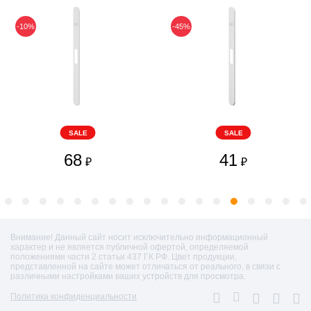
-10%
-45%
SALE
SALE
68
41
₽
₽
Внимание! Данный сайт носит исключительно информационный
характер и не является публичной офертой, определяемой
положениями части 2 статьи 437 ГК РФ. Цвет продукции,
представленной на сайте может отличаться от реального, в связи с
различными настройками ваших устройств для просмотра.
Политика конфиденциальности